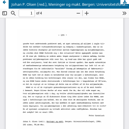
Johan P. Olsen (red.), Meninger og makt. Bergen: Universitetsforlaget, 1980. 182 sider, 98,00 Nkr.