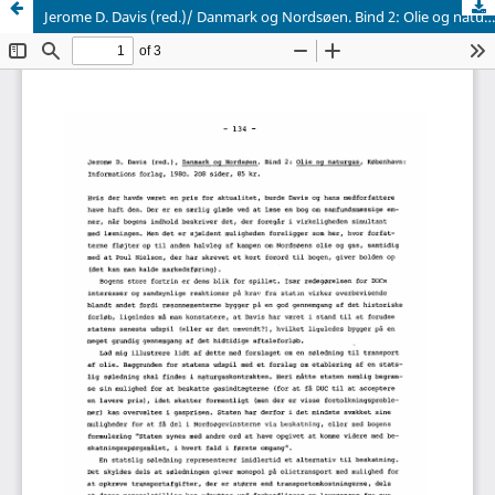
Jerome D. Davis (red.)/ Danmark og Nordsøen. Bind 2: Olie og naturgas, København Informations forlag, 1980. 208 sider, 85 kr.