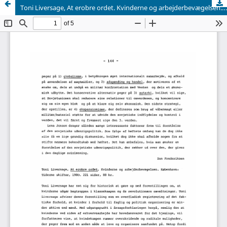
Toni Liversage, At erobre ordet. Kvinderne og arbejderbevægelsen. København: Tiderne skifter, 1980. 221 sider, 88 kr.