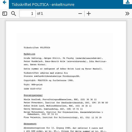
Tidsskriftet POLITICA - enkeltnumre