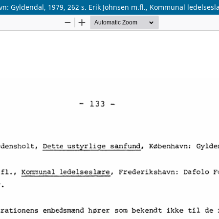
 Gyldendal, 1979, 262 s. Erik Johnsen m.fl., Kommunal ledelseslær