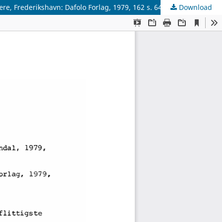
e, Frederikshavn: Dafolo Forlag, 1979, 162 s. 64,50 kr.
Download