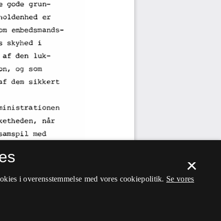
es
×
ookies i overensstemmelse med vores cookiepolitik.
Se vores