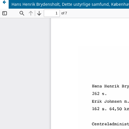
Hans Henrik Brydensholt, Dette ustyrlige samfund, København: