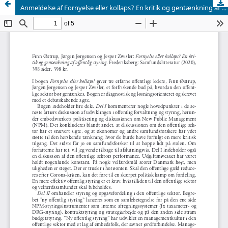
Anmeldelse af Fornyelse eller kollaps? En kritik og gentænkning af offentlig styring