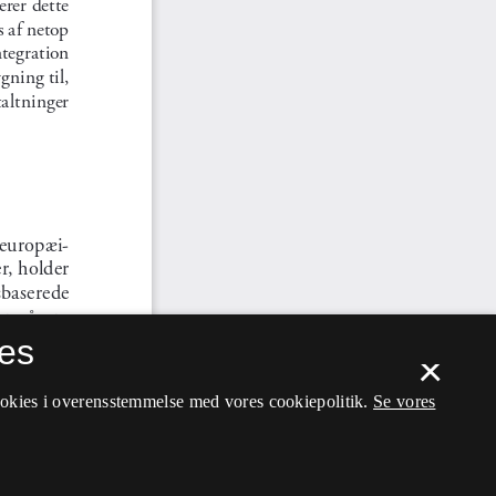
es
×
ookies i overensstemmelse med vores cookiepolitik.
Se vores