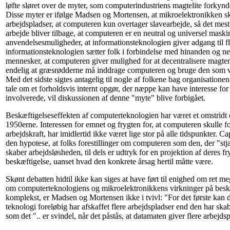
løfte sløret over de myter, som computerindustriens magtelite forkynder
Disse myter er ifølge Madsen og Mortensen, at mikroelektronikken sk
arbejdspladser, at computeren kun overtager slavearbejde, så det me
arbejde bliver tilbage, at computeren er en neutral og universel maski
anvendelsesmuligheder, at informationsteknologien giver adgang til fl
informationsteknologien sætter folk i forbindelse med hinanden og n
mennesker, at computeren giver mulighed for at decentralisere magte
endelig at græsrødderne må inddrage computeren og bruge den som v
Med det sidste sigtes antagelig til nogle af folkene bag organisatione
tale om et forholdsvis internt opgør, der næppe kan have interesse for
involverede, vil diskussionen af denne "myte" blive forbigået.
Beskæftigelseseffekten af computerteknologien har været et omstridt
1950erne. Interessen for emnet og frygten for, at computeren skulle 
arbejdskraft, har imidlertid ikke været lige stor på alle tidspunkter. C
den hypotese, at folks forestillinger om computeren som den, der "stj
skaber arbejdsløsheden, til dels er udtryk for en projektion af deres fr
beskæftigelse, uanset hvad den konkrete årsag hertil måtte være.
Skønt debatten hidtil ikke kan siges at have ført til enighed om ret m
om computerteknologiens og mikroelektronikkens virkninger på beskæ
komplekst, er Madsen og Mortensen ikke i tvivl: "For det første kan de
teknologi foreløbig har afskaffet flere arbejdspladser end den har skab
som det ".. er svindel, når det påstås, at datamaten giver flere arbejdsp