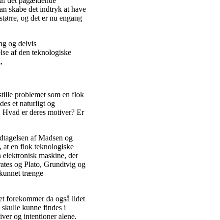
 af det pågældende
an skabe det indtryk at have
 større, og det er nu engang
ng og delvis
else af den teknologiske
,
tille problemet som en flok
es et naturligt og
. Hvad er deres motiver? Er
modtagelsen af Madsen og
 at en flok teknologiske
 elektronisk maskine, der
rates og Plato, Grundtvig og
kunnet trænge
et forekommer da også lidet
 skulle kunne findes i
ver og intentioner alene.