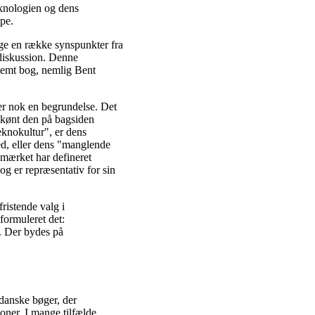
eknologien og dens
ppe.
ge en række synspunkter fra
l diskussion. Denne
temt bog, nemlig Bent
r nok en begrundelse. Det
i skønt den på bagsiden
eknokultur", er dens
d, eller dens "manglende
mærket har defineret
og er repræsentativ for sin
ristende valg i
ormuleret det:
". Der bydes på
 danske bøger, der
oner. I mange tilfælde