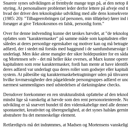
Snarere synes udviklingen at frembyde mange tegn på, at den netop 
styring. At personalisere problemet leder derfor lettere på afveje end ti
hvad der driver den teknologiske udvikling med alle dens konsekvens
(1985: 20): "Tilbageerobringen (af personen, min tilføjelse) fører ind
forsøger at give Teknokosmos en falsk, personlig form."
Over for denne indvending kunne det tænkes hævdet, at "de teknolog
opfattes som "karaktermasker" på samme måde som kapitalisten eller
således at deres personlige egenskaber og motiver kan og må betragte
adfærd, der i stedet må forstås med baggrund i de samfundsmæssige 
underlagt. Men ikke alene mangler der sikre holdepunkter for en såd
og Mortensen selv - det må heller ikke overses, at Marx kunne opere
kapitalisten som rene karaktermasker, fordi han mente at have identif
deres adfærd var underlagt qua deres roller som godsejer eller kapital
system. At påberåbe sig karaktermaskebetragtninger uden på tilsvarend
hvilke lovmæssigheder den pågældende persongruppes adfærd er unde
nærmest sammenlignes med udstedelsen af dækningsløse checks.
Derudover forekommer en ren strukturalistisk opfattelse af den tekno
mindst lige så vanskelig at hævde som den rent personorienterede. N
udvikling er så snævert bundet til den videnskabelige med alle denne
spontaneitet, kreativitet og überegnelighed, at det synes halsløs gernin
abstrahere fra det menneskelige element.
Retfærdigvis må det indrømmes, at Madsen og Mortensens vanskeli