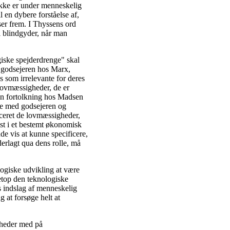
ikke er under menneskelig
l en dybere forståelse af,
er frem. I Thyssens ord
 i blindgyder, når man
iske spejderdrenge" skal
 godsejeren hos Marx,
s som irrelevante for deres
lovmæssigheder, de er
an fortolkning hos Madsen
re med godsejeren og
iceret de lovmæssigheder,
ist i et bestemt økonomisk
e vis at kunne specificere,
rlagt qua dens rolle, må
logiske udvikling at være
etop den teknologiske
s indslag af menneskelig
g at forsøge helt at
gheder med på