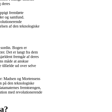
g deres
ppigt fremførte
der og samfund.
volutionerende
elsen af den teknologiske
 sordin. Bogen er
er. Det er langt fra dem
 sjældent fremgår af deres
ens måde at anskue
 tilfælde ud over selve
er: Madsen og Mortensens
yn på den teknologiske
f datamaternes fremtrængen,
lution med revolutionerende
na?