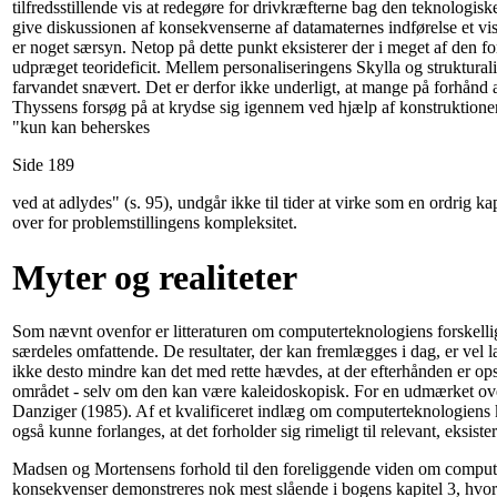
tilfredsstillende vis at redegøre for drivkræfterne bag den teknologis
give diskussionen af konsekvenserne af datamaternes indførelse et vist
er noget særsyn. Netop på dette punkt eksisterer der i meget af den for
udpræget teorideficit. Mellem personaliseringens Skylla og struktura
farvandet snævert. Det er derfor ikke underligt, at mange på forhånd a
Thyssens forsøg på at krydse sig igennem ved hjælp af konstruktion
"kun kan beherskes
Side 189
ved at adlydes" (s. 95), undgår ikke til tider at virke som en ordrig ka
over for problemstillingens kompleksitet.
Myter og realiteter
Som nævnt ovenfor er litteraturen om computerteknologiens forskelli
særdeles omfattende. De resultater, der kan fremlægges i dag, er vel l
ikke desto mindre kan det med rette hævdes, at der efterhånden er ops
området - selv om den kan være kaleidoskopisk. For en udmærket over
Danziger (1985). Af et kvalificeret indlæg om computerteknologiens
også kunne forlanges, at det forholder sig rimeligt til relevant, eksist
Madsen og Mortensens forhold til den foreliggende viden om comput
konsekvenser demonstreres nok mest slående i bogens kapitel 3, hvor de