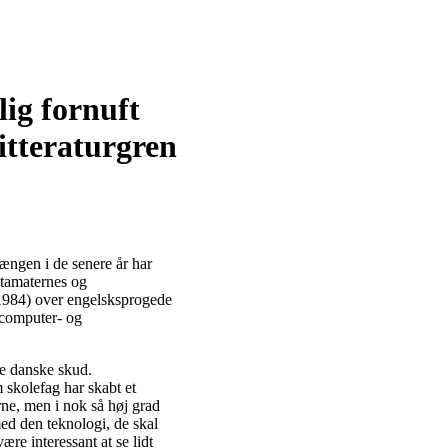
ig fornuft
itteraturgren
ængen i de senere år har
atamaternes og
 1984) over engelsksprogede
 computer- og
ve danske skud.
 skolefag har skabt et
rne, men i nok så høj grad
med den teknologi, de skal
re interessant at se lidt