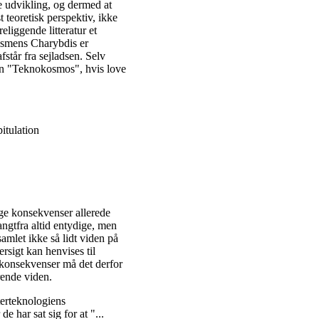
ke udvikling, og dermed at
 teoretisk perspektiv, ikke
eliggende litteratur et
lismens Charybdis er
fstår fra sejladsen. Selv
en "Teknokosmos", hvis love
pitulation
ge konsekvenser allerede
angtfra altid entydige, men
amlet ikke så lidt viden på
sigt kan henvises til
 konsekvenser må det derfor
erende viden.
erteknologiens
 har sat sig for at "...