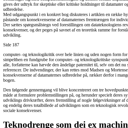
gives der udtryk for skeptiske eller kritiske holdninger til datamater o
udbredelse.
Med udgangspunkt i en konkret bog diskuteres i artiklen en række hy
påstande om konsekvenserne af datamaternes fremtrængen for indivi
Der sættes spørgsmålstegn ved forestillingen om datateknologiens re
konsekvenser, og der peges på savnet af en teoretisk ramme for forstå
udvikling.
Side 187
computer- og teknologikritik over hele linien og uden nogen form for
simpelthen en fundgrube for computer- og teknologikritiske synspunkt
alle, forfatterne kan hævde den åndelige paternitet til, selv om det nu
referencer. De indvendinger, der kan rettes mod Madsen og Mortens
konsekvenserne af datamaternes udbredelse på, rækker derfor i mange
bogen.
Den følgende gennemgang vil blive koncentreret om tre hovedpunkt
måde at formulere problemstillingen på, og herunder specielt deres s
udviklings drivkræfter, deres fremstilling af nogle følgevirkninger a
og endelig deres totalbillede af udviklingen som en teknologisk revo
sociale konsekvenser.
Teknodrenge som dei ex machi