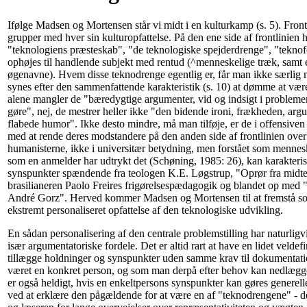
Ifølge Madsen og Mortensen står vi midt i en kulturkamp (s. 5). Fron
grupper med hver sin kulturopfattelse. På den ene side af frontlinien 
"teknologiens præsteskab", "de teknologiske spejderdrenge", "teknofe
ophøjes til handlende subjekt med rentud (^menneskelige træk, samt
øgenavne). Hvem disse teknodrenge egentlig er, får man ikke særlig 
synes efter den sammenfattende karakteristik (s. 10) at dømme at være
alene mangler de "bæredygtige argumenter, vid og indsigt i problemer
gøre", nej, de mestrer heller ikke "den bidende ironi, frækheden, arg
flabede humor". Ikke desto mindre, må man tilføje, er de i offensiven
med at rende deres modstandere på den anden side af frontlinien ove
humanisterne, ikke i universitær betydning, men forstået som mennesk
som en anmelder har udtrykt det (Schøning, 1985: 26), kan karakteris
synspunkter spændende fra teologen K.E. Løgstrup, "Oprør fra midte
brasilianeren Paolo Freires frigørelsespædagogik og blandet op med "
André Gorz". Herved kommer Madsen og Mortensen til at fremstå so
ekstremt personaliseret opfattelse af den teknologiske udvikling.
En sådan personalisering af den centrale problemstilling har naturligv
især argumentatoriske fordele. Det er altid rart at have en lidet veld
tillægge holdninger og synspunkter uden samme krav til dokumentat
været en konkret person, og som man derpå efter behov kan nedlægg
er også heldigt, hvis en enkeltpersons synspunkter kan gøres generelle
ved at erklære den pågældende for at være en af "teknodrengene" - d