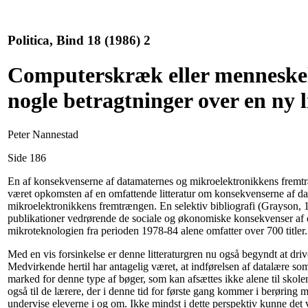
Politica, Bind 18 (1986) 2
Computerskræk eller menneskel
nogle betragtninger over en ny l
Peter Nannestad
Side 186
En af konsekvenserne af datamaternes og mikroelektronikkens fremtr
været opkomsten af en omfattende litteratur om konsekvenserne af d
mikroelektronikkens fremtrængen. En selektiv bibliografi (Grayson,
publikationer vedrørende de sociale og økonomiske konsekvenser af
mikroteknologien fra perioden 1978-84 alene omfatter over 700 titler.
Med en vis forsinkelse er denne litteraturgren nu også begyndt at dri
Medvirkende hertil har antagelig været, at indførelsen af datalære som
marked for denne type af bøger, som kan afsættes ikke alene til skole
også til de lærere, der i denne tid for første gang kommer i berøring 
undervise eleverne i og om. Ikke mindst i dette perspektiv kunne det væ