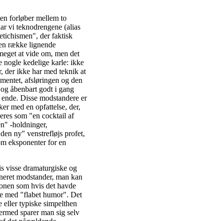
ten forløber mellem to
har vi teknodrengene (alias
tichismen", der faktisk
 en række lignende
meget at vide om, men det
 nogle kedelige karle: ikke
, der ikke har med teknik at
umentet, afsløringen og den
 og åbenbart godt i gang
r ende. Disse modstandere er
er med en opfattelse, der,
eres som "en cocktail af
n" -holdninger,
den ny" venstrefløjs profet,
m eksponenter for en
is visse dramaturgiske og
efineret modstander, man kan
ionen som hvis det havde
e med "flabet humor". Det
 eller typiske simpelthen
ermed sparer man sig selv