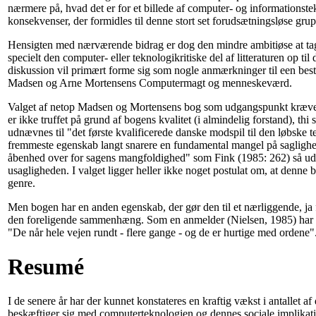
nærmere på, hvad det er for et billede af computer- og informationst
konsekvenser, der formidles til denne stort set forudsætningsløse gru
Hensigten med nærværende bidrag er dog den mindre ambitiøse at ta
specielt den computer- eller teknologikritiske del af litteraturen op ti
diskussion vil primært forme sig som nogle anmærkninger til een bes
Madsen og Arne Mortensens Computermagt og menneskeværd.
Valget af netop Madsen og Mortensens bog som udgangspunkt kræve
er ikke truffet på grund af bogens kvalitet (i almindelig forstand), th
udnævnes til "det første kvalificerede danske modspil til den løbske t
fremmeste egenskab langt snarere en fundamental mangel på saglighe
åbenhed over for sagens mangfoldighed" som Fink (1985: 262) så ud
usagligheden. I valget ligger heller ikke noget postulat om, at denne b
genre.
Men bogen har en anden egenskab, der gør den til et nærliggende, ja f
den foreligende sammenhæng. Som en anmelder (Nielsen, 1985) har f
"De når hele vejen rundt - flere gange - og de er hurtige med ordene
Resumé
I de senere år har der kunnet konstateres en kraftig vækst i antallet af
beskæftiger sig med computerteknologien og dennes sociale implikati