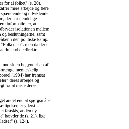
 for al folket" (s. 20).
affer mere arbejde og flere
st spændende og udviklende
ne, der har uendelige
ere informationer, at
edbryder isolationen mellem
n og beslutningerne, samt
åben i den politiske kamp.
n "Folkedata", men da der er
 andre end de direkte
 emne siden begyndelsen af
fortrænge menneskelig
aporael (1984) har fremsat
æler" deres arbejde og
ygt for at miste deres
eget andet end at spørgsmålet
ftigelsen er yderst
t fastslås, at den ny
t" hævder de (s. 21), lige
ladser" (s. 124).