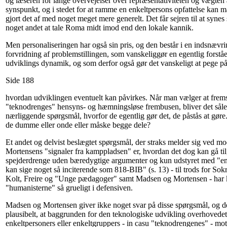
og læseren for lange overvejelser over repræsentativiteten og vægten
synspunkt, og i stedet for at ramme en enkeltpersons opfattelse kan m
gjort det af med noget meget mere generelt. Det får sejren til at synes
noget andet at tale Roma midt imod end den lokale kannik.
Men personaliseringen har også sin pris, og den består i en indsnævri
forvridning af problemstillingen, som vanskeliggør en egentlig forstå
udviklings dynamik, og som derfor også gør det vanskeligt at pege på
Side 188
hvordan udviklingen eventuelt kan påvirkes. Når man vælger at frems
"teknodrenges" hensyns- og hæmningsløse frembusen, bliver det såled
nærliggende spørgsmål, hvorfor de egentlig gør det, de påstås at gøre
de dumme eller onde eller måske begge dele?
Et andet og delvist beslægtet spørgsmål, der straks melder sig ved 
Mortensens "signaler fra kamppladsen" er, hvordan det dog kan gå til,
spejderdrenge uden bæredygtige argumenter og kun udstyret med "en
kan sige noget så inciterende som 818-BIB" (s. 13) - til trods for Sok
Kolt, Freire og "Unge pædagoger" samt Madsen og Mortensen - har 
"humanisterne" så grueligt i defensiven.
Madsen og Mortensen giver ikke noget svar på disse spørgsmål, og d
plausibelt, at baggrunden for den teknologiske udvikling overhovedet
enkeltpersoners eller enkeltgruppers - in casu "teknodrengenes" - moti