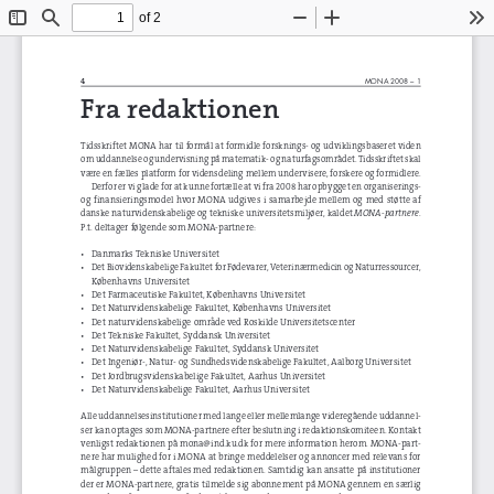
of 2
Toggle
Find
Zoom
Zoom
To
Sidebar
Out
In
4
MONA 2008 – 1
Fra redaktionen
Tidsskriftet MONA har til formål at formidle forsknings- og udviklingsbaseret viden 
om uddannelse og undervisning på matematik- og naturfagsområdet. Tidsskriftet skal 
være en fælles platform for vidensdeling mellem undervisere, forskere og formidlere.
Derfor er vi glade for at kunne fortælle at vi fra 2008 har opbygget en organiserings- 
og  finansieringsmodel  hvor  MONA  udgives  i  samarbejde  mellem  og  med  støtte  af 
danske naturvidenskabelige og tekniske universitetsmiljøer, kaldet 
MONA-partnere
. 
P.t. deltager følgende som MONA-partnere:
• 
Danmarks Tekniske Universitet
• 
Det Biovidenskabelige Fakultet for Fødevarer, Veterinærmedicin og Naturressourcer, 
Københavns Universitet
• 
Det Farmaceutiske Fakultet, Københavns Universitet
• 
Det Naturvidenskabelige Fakultet, Københavns Universitet
• 
Det naturvidenskabelige område ved Roskilde Universitetscenter
• 
Det Tekniske Fakultet, Syddansk Universitet
• 
Det Naturvidenskabelige Fakultet, Syddansk Universitet
• 
Det Ingeniør-, Natur- og Sundhedsvidenskabelige Fakultet, Aalborg Universitet
• 
Det Jordbrugsvidenskabelige Fakultet, Aarhus Universitet
• 
Det Naturvidenskabelige Fakultet, Aarhus Universitet
Alle uddannelsesinstitutioner med lange eller mellemlange videregående uddannel-
ser kan optages som MONA-partnere efter beslutning i redaktionskomiteen. Kontakt 
venligst redaktionen på mona@ind.ku.dk for mere information herom. MONA-part-
nere har mulighed for i MONA at bringe meddelelser og annoncer med relevans for 
målgruppen 
– dette aftales med redaktionen. Samtidig kan ansatte på institutioner 
der er MONA-partnere, gratis tilmelde sig abonnement på MONA gennem en særlig 
tilmeldingsformular som findes på hjemmesiden www.nat.ku.dk/mona.