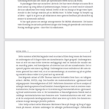
Vi planlægger flere nye initiativer i dette år. Det har været efterlyst at kunne få en 
mere aktuel og livlig debat af problemstillinger, hvilket jo er svært med et tidsskrift 
der kun udkommer hver tredje måned. Derfor er det nu muligt at bruge vores hjem-
meside  til  den  hurtige  reaktion  på  en  MONA-tekst.  Vi  håber  mange  vil  benytte  sig 
af dette 
– også til at give os på redaktionen mere generel feedback på tidsskriftet og 
ønsker til kommende indhold.
Vi  har  også  planer  om  særlige  arrangementer  for  MONA-abonnenter.  Det  kunne 
være foredrag om aktuelle problemstillinger eller besøg på spændende institutioner. 
Forslag modtages gerne 
– skriv blot til redaktionen.
70086_mona_.indd   4
15-02-2008   13:34:51
5
MONA 2008 – 1 
Dette nummer af MONA begynder med en artikel af Ellen Berg Jensen der beskriver 
en undersøgelse af 15-åriges viden om klimaforskelle i faget geografi. Undersøgelsen 
viser  at  selv  om  man  tester  eleverne  omhyggeligt  med  en  metode  der  minder  om 
en  mundtlig  prøve,  ved  hovedparten  af  eleverne  kun  lidt  om  klimaforskelle.  Det  er 
specielt pigerne som klarer sig dårligt. Undersøgelsen viser endvidere at det som ele-
verne generelt har svært ved, er at se sammenhænge, at orientere sig på en globus 
og omsætte denne viden til et plant kort og omvendt.
Den  følgende  artikel  af  Uffe  Thomas  Jankvist  fortsætter  hvor  han  i  en  tidligere 
artikel  i  MONA,  2007(3),  slap.  Den  handler  om  matematikhistorie  i  gymnasiet  med 
udgangspunkt i bekendtgørelsen af 2007. Forfatteren diskuterer ud fra en analyse af 
udvalgte lærebogssystemer hvad formålet i bekendtgørelsen er med at involvere mate-
matikhistorie, hvilke tilgange der er til involvering af matematikhistorie i gymnasiet, 
og hvad underviserens rolle er. Det konkluderes at bekendtgørelsens formål med at 
inddrage matematikhistorie kan beskrives som “matematikhistorie som mål”, men 
at de tre analyserede lærebogssystemer oftest ikke lever op til dette. Der diskuteres i 
artiklen mulige løsninger på dette problem.
I den tredje artikel sætter Marianne Mortensen fokus på design og brug af opga-
veark  på  museer.  Artiklen  undersøger  tre  udvalgte  problemstillinger  i  forbindelse 