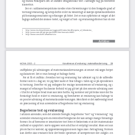
og  Dansk  Folkeparti  om  at  indføre  obligatoriske  test  i  udvalgte  fag  på  bestemte  
klassetrin.
      Der  er  i  uddannelsespolitiske  kredse  store  forventninger  til  den  forøgede  grad  af  
testning/evaluering, og netop derfor er det nu væsentligt at skærpe opmærksomheden 
på forskningsresultater og erfaringer på feltet. Det er min opfattelse at valget af det 
faglige indhold der ønskes testet, og valget af test- og evalueringsformer har så stor 
1        http://www.stm.dk/publikationer/reggrund05/index.htm#Fornyelse_af_folkeskolen_
2       http://presse.uvm.dk/nyt/pm/pm290605.htm?menuid=641015
3       http://www.uvm.dk/05/aftaletekst.doc
Artikler
52821_mo
52821_mona.indd   22
na.indd   22
17-1 1-2 005   15:30:25
17-11-2005   15:30:25
MONA 2005 – 2 
Konsekvenser af evaluering i matematikundervisning 
23
indfl
  ydelse  på  udviklingen  af  matematikundervisningen  at  emnet  må  søges  belyst  
og diskuteret. Det er min hensigt at bidrage hertil.
      For  at  få  et  indblik  i  hvordan  test  og  evaluering  har  udviklet  sig  til  de  udbredte  
former som vi i dag ser, vil jeg først kaste et blik tilbage i tiden og se på oprindelsen 
til  testning.  Derefter  vil  jeg  redegøre  for  mulige  konsekvenser  af  evaluering,  og  i  
mangel af erfaringer fra danske forhold vil jeg gå tæt på den seneste udvikling især 
i USA for at belyse hvad man kan lære herfra. Jeg kommer ind på hvilke krav der fra 
forskelligt  hold  er  stillet  til  evaluering,  og  fremhæver  at  evaluering  kan  bidrage  til  
en positiv udvikling af matematikundervisningen. Men først er det nødvendigt med 
en præcisering af min anvendelse af begreberne test og evaluering.
Begreberne test og evaluering
I artiklen anvendes, som det allerede fremgår, begreberne “test” og “evaluering”. Jeg 
anvender evaluering som en overordnet betegnelse der kan antage mange forskellige 
former. En af formerne er kvantitative test hvor et fællestræk er at det matematiske 
indhold er opsplittet i korte opgaver som altid har et entydigt resultat. Man ser kun 
på om facit er korrekt, og opgaveløsningsprocessen tages ikke i betragtning. Formen 
kan  derfor  ikke  evaluere  hele  det  brede  spektrum  af  kompetencer  der  indgår  i  en  