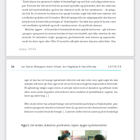
“Fjerde klasse har gennem et stykke tid beskæftiget sig med fisk i naturfagsundervisnin
-
gen. Eleverne har talt om de fisk der primært opholder sig på bunden, dem der svømmer 
rundt ved vandoverfladen, og dem der svømmer midt i de frie vandmasser – de pelagi
-
ske fisk. En af eleverne fra klassen har spurgt hvordan nogle fisk både kan svømme ved 
overfladen og dykke ned til bunden. Med det spørgsmål som udgangspunkt skal klassen 
arbejde med at fremstille prototyper af “fiskeobjekter” der både kan synke til bunds, være 
ved overfladen og befinde sig midt i vandmasserne i de opstillede akvarier.
Med den opgave – at fremstille et fiskeobjekt der kan opfylde kriterierne – går eleverne 
i grupper i gang med at overveje hvordan de kan lave objektet, og hvilke remedier de skal 
anvende.  De  diskuterer  ivrigt  i  grupperne,  gestikulerende  med  armene  og  argumente
-
rende for deres egne idéer. Efter 15 minutter afbryder læreren klassens aktiviteter. Han 
2010
-4
MONA
85387_mona_.indd   25
08-11-2010   07:56:12
26
Art
I
kler
Lars Domino Østergaard, Martin Sillasen, Jens Hagelskjær & Henrik Bavnhøj
siger at han har set mange spændende idéer der nok skal virke, men også nogle der skal 
arbejdes lidt mere på. Han siger at de ser ud til at være meget komplicerede at fremstille. 
På opfordring vælger nogle elever at arbejde videre med at diskutere og raffinere deres 
idéer, mens andre begynder at konstruere deres modeller af plastikflasker, sugerør, bal
-
loner og andre ting. [...]
Efter at alle elever har arbejdet længe med at fremstille prototyper af fiskeobjekter, præ
-
senterer grupperne hvad de er kommet frem til, og mens én elev demonstrerer modellen, 
forklarer en anden hvad der foregår. [...] Læreren slutter med at samle op på de forskellige 
Figur 1. 
Der tænkes, diskuteres, gestikuleres, tegnes, bygges og demonstreres.