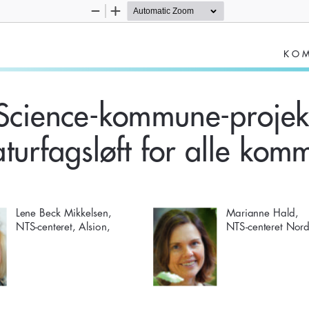
Zoom
Zoom
Out
In
ko
science-kommune-projekt 
aturfagsløft for alle kom
Lene Beck Mikkelsen,  
Marianne Hald,  
NTS-centeret, Alsion,
NTS-centeret Nord