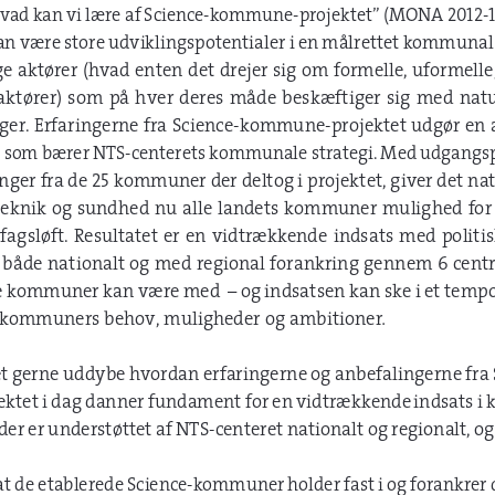
Hvad kan vi lære af Science-kommune-projektet” (MONA 2012-
kan være store udviklingspotentialer i en målrettet kommunal
 aktører (hvad enten det drejer sig om formelle, uformelle, 
aktører)  som  på  hver  deres  måde  beskæftiger  sig  med  nat
ger. Erfaringerne fra Science-kommune-projektet udgør en af
r som bærer NTS-centerets kommunale strategi. Med udgangspu
nger fra de 25 kommuner der deltog i projektet, giver det nat
 teknik  og  sundhed  nu  alle  landets  kommuner  mulighed  for  
urfagsløft.  Resultatet  er  en  vidtrækkende  indsats  med  politisk
 både nationalt og med regional forankring gennem 6 centr
le kommuner kan være med – og indsatsen kan ske i et tempo 
 kommuners behov, muligheder og ambitioner
.
et gerne uddybe hvordan erfaringerne og anbefalingerne fra
ktet i dag danner fundament for en vidtrækkende
indsats i
der er understøttet af NTS-centeret nationalt og regionalt, og
 at de etablerede Science-kommuner holder fast i og forankrer 