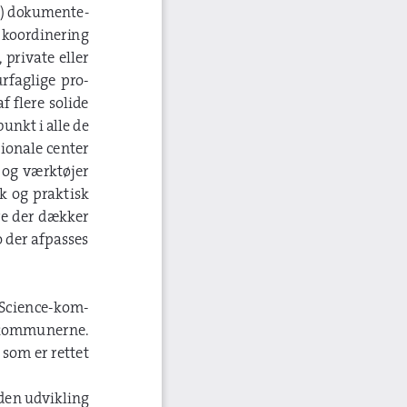
1) dokumente-
 koordinering 
private eller 
urfaglige  pro-
 flere solide 
nkt i alle de 
ionale center 
og  værktøjer  
  og  praktisk  
e der dækker 
der afpasses 
 Science-kom-
 kommunerne. 
 som er rettet 
den udvikling 