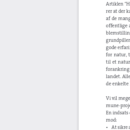
Artiklen “
rer at der 
af de mange
offentlige  
blemstillin
grundpille
gode erfari
for  natur, 
til  et  nat
forankring
landet. Al
de enkelte
Vi vil meg
mune-proje
En indsats 
mod:
• 
At sikre