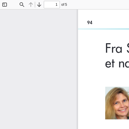
of 5
Toggle
Find
Previous
Next
Sidebar
94
Fra 
et n