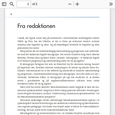
of 2
Toggle
Find
Zoom
Zoom
To
Sidebar
Out
In
4
Fra 
redaktionen
I  lande,  der  typisk  scorer  højt  på  matematik  i  internationale  undersøgelser  såsom  
TIMSS   og   PISA,   har   det   tilfælles,   at   der   er   fokus   på   relationer   mellem   centrale 
matema-
tiske  begreber  og  ideer.  Og  på  rækkefølgen  hvormed  de  begreber  og  ideer 
præsenteres 
for elever.
Netop denne ide om matematikfaglig sammenhæng og progression, kan understøt-
tes 
med det didaktiske begreb læringsspor. Det skriver Charlotte Krog Skott, Morten 
Blomhøj, Thomas Kaas og Marit Schou i artiklen “Læringsspor – et didaktisk begreb 
til 
at beskrive progression og sammenhæng inden for tal og algebra”.
Et  læringsspor  betegnes  her  som  en  forestillet  vej  for  elevernes  læring,  baseret  
på  hypoteser  om,  hvordan  eleverne  sandsynligvis  vil  tænke  og  udvikle  deres  for-
ståelser.  Internationalt  set  er  det  udbredt  og  anerkendt  at  beskrive  sammenhæng  
og progression i matematikundervisning med læringsspor, men det endnu er nyt i 
Danmark.  Forfatterne  håber,  at 
læringsspor
  på  sigt  kan  medvirke  til,  at  danske 
elever 
i    grundskolen    og    på    ungdomsuddannelserne    udvikler    mere    solide 
forståelser inden for tal og algebra.
Siden 2014 har elever allerede i børnehaveklassen skulle begynde at lære om ma-
tematisk opmærksomhed. Alligevel er feltet stadig sparsomt udforsket i forskningen, 
skriver Birgitte Henriksen i artiklen “Undervisning i matematisk opmærksomhed – set 
fra 
børnehaveklasselederes perspektiv”.
Henriksen  undersøger,  hvilke  udfordringer  børnehaveklasselederne  oplever  i  et  
spændingsfelt mellem forventninger om akademisk undervisning og børnehaveklas
-
sens legende pædagogik. Her finder hun blandt andet et behov for videreuddannel-
sestiltag, der kan styrke deres matematikdidaktiske viden.
Naturfagslærere og matematiklærere har i en årrække benyttet samarbejde med 