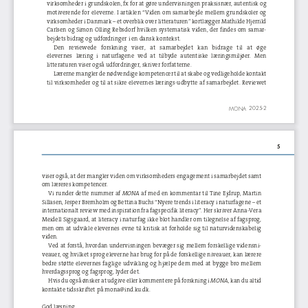
virksomheder i grundskolen, fx for at gøre undervisningen praksisnær, autentisk og 
motiverende for eleverne. I artiklen “Viden om samarbejde mellem grundskoler og 
virksomheder i Danmark – et overblik over litteraturen” kortlægger Mathilde Hjerrild 
Carlsen og Simon Olling Rebsdorf hvilken systematisk viden, der findes om samar-
bejdets bidrag og udfordringer i en dansk kontekst.
Den  
reviewede    forskning    viser,    at    samarbejdet    kan    bidrage    til    at    øge  
elevernes  
læring   i   naturfagene   ved   at   tilbyde   autentiske   læringsmiljøer.   Men 
litteraturen viser også udfordringer, skriver forfatterne.
Lærerne mangler de nødvendige kompetencer til at skabe og vedligeholde kontakt 
til virksomheder og til at sikre elevernes lærings-udbytte af samarbejdet. Reviewet 
MONA
2025-2
5
viser også, at der mangler viden om virksomheders engagement i samarbejdet samt 
om læreres kompetencer.
Vi runder dette nummer af 
MONA
 af med en kommentar til Tine Ejdrup, Martin 
Silla
sen, Jesper Bremholm og Bettina Buchs “Nyere trends i literacy i naturfagene – et 
internationalt review med inspiration fra fagspecifik literacy”. Her skriver Anna-Vera 
Meidell Sigsgaard, at literacy i naturfag ikke blot handler om tilegnelse af fagsprog, 
men om at udvikle elevernes evne til kritisk at forholde sig til naturvidenskabelig 
viden.
Ved at forstå, hvordan undervisningen bevæger sig mellem forskellige vidensni
-
veauer, og hvilket sprog eleverne har brug for på de forskellige niveauer, kan lærere 
bedre støtte elevernes faglige udvikling og hjælpe dem med at bygge bro mellem 
hverdagssprog og fagsprog, lyder det.
Hvis du også ønsker at udgive eller kommentere på forskning i 
MONA, 
kan du altid 
kontakte tidsskriftet på 
mona@ind.ku.dk.
God læsning.