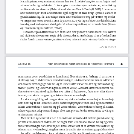
Naturfagslærere og matematiklærere har i en årrække benyttet samarbejde med 
virksomheder i grundskolen, fx for at gøre undervisningen praksisnær, autentisk og 
motiverende for eleverne (Naturvidenskabernes Hus & Rambøll, 2022). I de seneste 
år er samarbejdet med virksomheder også begyndt at blive brugt i praksis i andre af 
grundskolens fag, fx i det obligatoriske emne uddannelse og job (Børne- og Under
-
visningsministeriet, 2024a). Samarbejdet er i 2024 yderligere blevet en del af skolens 
hverdag med vedtagelsen af obligatorisk erhvervspraktik og juniormesterlære (Børne- 
og Undervisningsministeriet, 2024b).
I kølvandet på indførelsen af den åbne skole blev private virksomheder i 2017 skrevet 
ind i folkeskoleloven som nogle af de aktører, der kunne bidrage til at løfte den åbne 
skoles formål om en varieret, motiverende og relevant undervisning (Undervisnings
-
2025-2
MONA
29
Viden om samarbejde mellem grundskoler og virksomheder i Danmark
ARTIKLER
ministeriet, 2017). Det didaktiske formål med åben skole er at “bidrage til variation i 
skoledagen og til at differentiere undervisningen, så den imødekommer og udfordrer 
den enkelte elevs faglige niveau”, og at understøtte “elevernes læring, motivation og 
trivsel” (Børne- og Undervisningsministeriet, 2024c). Men det kræver ressourcer hos 
den enkelte virksomhed og fordrer nye roller til faglæreren, fagteamet eller klasse
-
teamet, som skal arrangere og måske initiere et samarbejde.
En stor mangfoldighed præger skoler og virksomheders samarbejde. Samarbej
-
det folder sig fx ud i enkelte skolers samarbejdsprojekter med små og mellemstore 
lokale virksomheder, klassebesøg på virksomheder, virksomheders besøg på skoler, 
erhvervspraktik, adoptionsordninger såvel som private fondes økonomiske bevillinger 
til aktiviteter i skoler.
Men hvilken systematisk viden findes der om samarbejdet mellem grundskoler og 
private virksomheder, sådan som det tager form i Danmark? Hvilke bidrag og even
-
tuelle udfordringer har samarbejdet, hvad kræver det af de involverede aktører, og 
ikke mindst: Hvilken betydning har samarbejdet for elevernes læring og uddannelse?
Formålet med denne artikel er at give et overblik over litteraturen om samarbejde 