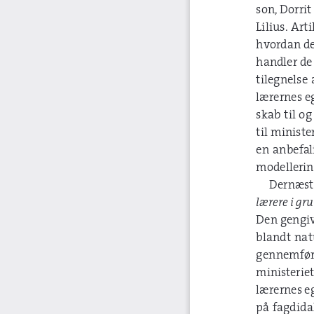
son, Dorri
Lilius. Ar
hvordan de
handler de
tilegnelse
lærernes eg
skab til og
til minist
en anbefal
modellerin
Dernæst 
lærere i gr
Den gengiv
blandt na
gennemført
ministeriet
lærernes eg
på fagdida