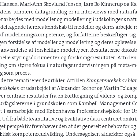
t Hansen, Mari-Ann Skovlund Jensen, Lars Bo Kinnerup og Ka
tiklens primære datagrundlag er ni interviews med naturf
r arbejdes med modeller og modellering i udskolingens natu
 deltagende læreres kendskab til modeller og deres arbejde 
 af modelleringskompetence, og forfatterne beskæftiger si
en forståelse af modeller og modellering og deres oplevelse
 anvendelse af forskellige modeltyper. Resultaterne diskute
erielle styringsdokumenter og forskningsresultater. Artikle
ing om større fokus i naturfagsundervisningen på meta-mo
g som proces.
de tre tematiserende artikler. Artiklen 
Kompetencebehov blan
undskolen
 er udarbejdet af Alexander Secher og Martin Foldag
er centrale resultater fra en kortlægning af videns- og ko
turfagslærerne i grundskolen som Rambøll Management Co
 i samarbejde med Københavns Professionshøjskole for U
. Ud fra både kvantitative og kvalitative data centreret omkr
et perspektiv fremhæver den at der generelt er behov for og 
ktisk kompetenceudvikling. Undersøgelsen afdækker også a