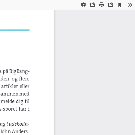
Current
Presentation
Open
Print
Download
To
View
Mode
 på BigBang-
den, og flere 
rtikler eller 
 – sammen med 
melde dig til 
poret har i 
ng i udskolin
-
, John Anders
-