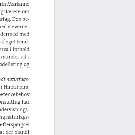
rin Marianne 
agslærere om 
rfag. Den be-
med elevernes 
g dermed med 
 af eget kend-
res i forhold 
n munder ud i 
dellering og 
dt naturfags
-
er Hindsholm. 
mpetencebehov 
nsulting har 
ndervisnings
-
ing naturfags
-
efterspørgsel 
t der blandt 