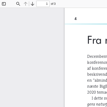
of 3
Toggle
Find
Previous
Next
Sidebar
4
Fra 
Decembernu
konference
af konfere
beskrivend
en “alminde
næste Big
2020 temae
I dette 
gens natur