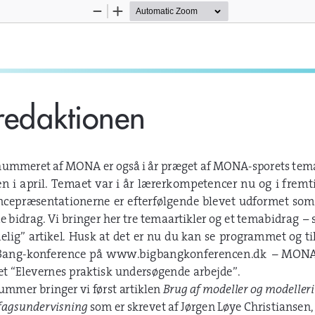
Zoom
Zoom
Out
In
redaktionen
mmeret af MONA er også i år præget af MONA-sporets tema
n i april. Temaet var i år lærerkompetencer nu og i fremti
ncepræsentationerne er efterfølgende blevet udformet som a
e bidrag. Vi bringer her tre temaartikler og et temabidrag
lig” artikel. Husk at det er nu du kan se programmet og til
Bang-konference på www.bigbangkonferencen.dk – MONA-s
t “Elevernes praktisk undersøgende arbejde”.
nummer bringer vi først artiklen 
Brug af modeller og modelleri
fagsundervisning 
som er skrevet af Jørgen Løye Christiansen