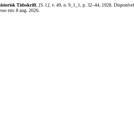
istorisk Tidsskrift
,
[S. l.]
, v. 49, n. 9_1_1, p. 32–44, 1928. Disponíve
cesso em: 8 aug. 2026.