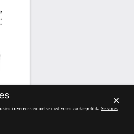
es
×
ookies i overensstemmelse med vores cookiepolitik.
Se vores