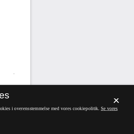
es
×
ookies i overensstemmelse med vores cookiepolitik.
Se vores