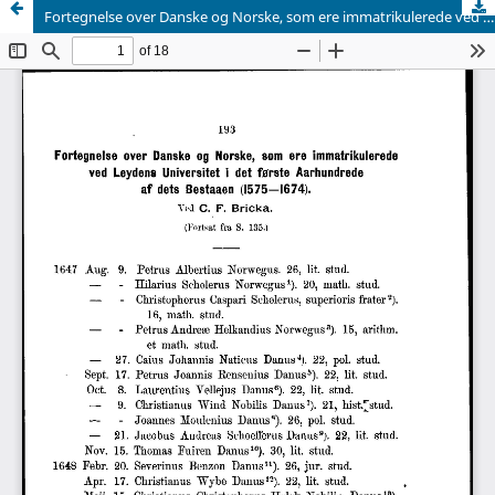
Fortegnelse over Danske og Norske, som ere immatrikulerede ved Leydens Universitet i det første Aarhundrede af dets Bestaaen (1575-1674) (fortsat)