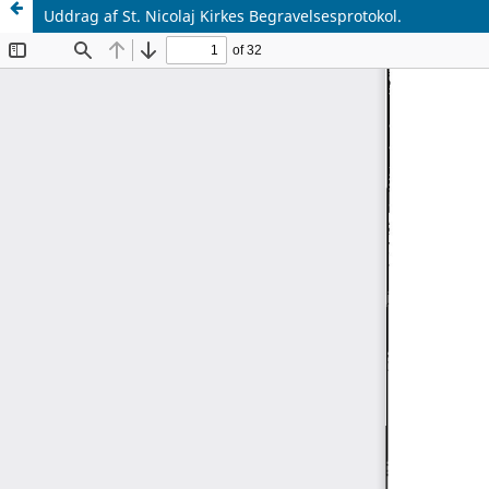
Uddrag af St. Nicolaj Kirkes Begravelsesprotokol.