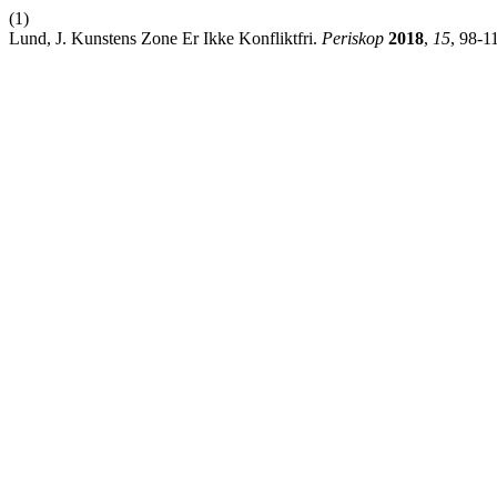
(1)
Lund, J. Kunstens Zone Er Ikke Konfliktfri.
Periskop
2018
,
15
, 98-1