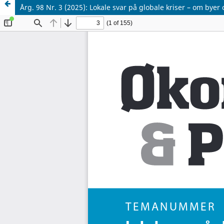
Årg. 98 Nr. 3 (2025): Lokale svar på globale kriser – om by