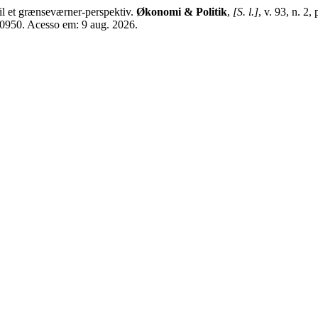
l et grænseværner-perspektiv.
Økonomi & Politik
,
[S. l.]
, v. 93, n. 
120950. Acesso em: 9 aug. 2026.