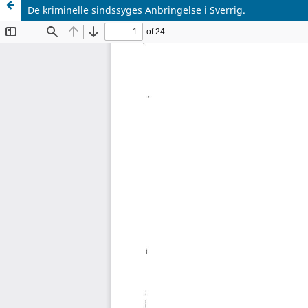
De kriminelle sindssyges Anbringelse i Sverrig.