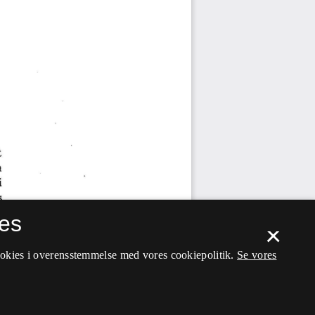
es
×
ookies i overensstemmelse med vores cookiepolitik.
Se vores