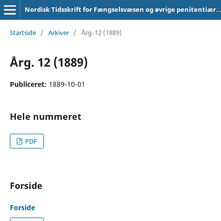
Nordisk Tidsskrift for Fængselsvæsen og øvrige penitentiære institutioner
Startside
/
Arkiver
/
Årg. 12 (1889)
Årg. 12 (1889)
Publiceret:
1889-10-01
Hele nummeret
PDF
Forside
Forside