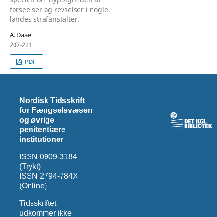
forseelser og revselser i nogle
landes strafanstalter.
A. Daae
207-221
PDF
Nordisk Tidsskrift
for Fængselsvæsen
og øvrige
penitentiære
institutioner
ISSN 0909-3184
(Trykt)
ISSN 2794-784X
(Online)
Tidsskriftet
udkommer ikke