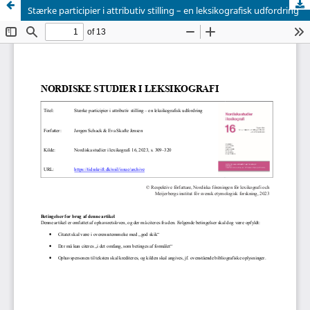
Stærke participier i attributiv stilling – en leksikografisk udfordring