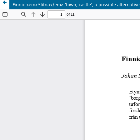
Finnic <em>*litna</em> ‘town, castle’, a possible alternative