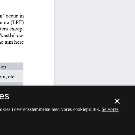
es
×
ookies i overensstemmelse med vores cookiepolitik.
Se vores