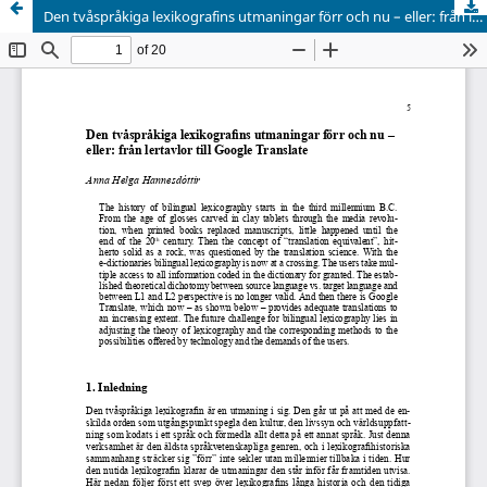
Den tvåspråkiga lexikografins utmaningar förr och nu – eller: från lertavlor till Google Translate