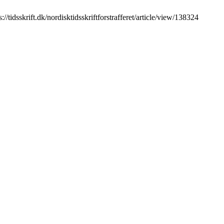
tidsskrift.dk/nordisktidsskriftforstrafferet/article/view/138324