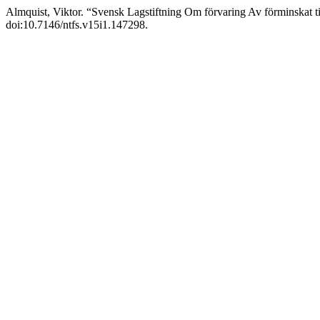
Almquist, Viktor. “Svensk Lagstiftning Om förvaring Av förminskat til
doi:10.7146/ntfs.v15i1.147298.