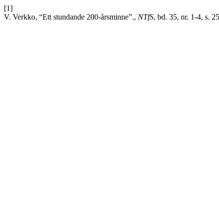
[1]
V. Verkko, “Ett stundande 200-årsminne”.,
NTfS
, bd. 35, nr. 1-4, s. 