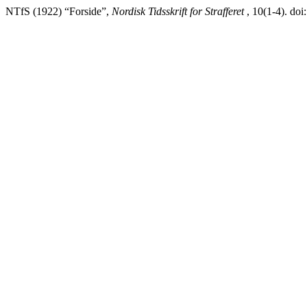
NTfS (1922) “Forside”,
Nordisk Tidsskrift for Strafferet
, 10(1-4). do