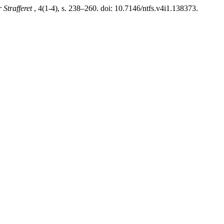
r Strafferet
, 4(1-4), s. 238–260. doi: 10.7146/ntfs.v4i1.138373.