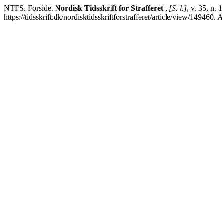
NTFS. Forside.
Nordisk Tidsskrift for Strafferet
,
[S. l.]
, v. 35, n.
https://tidsskrift.dk/nordisktidsskriftforstrafferet/article/view/149460