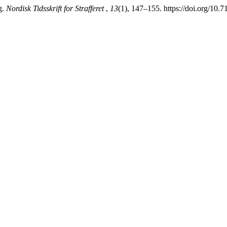
g.
Nordisk Tidsskrift for Strafferet
,
13
(1), 147–155. https://doi.org/10.