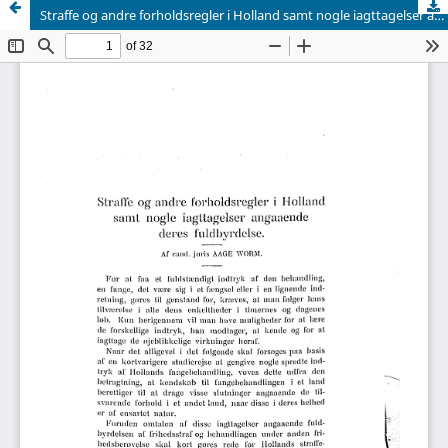
Straffe og andre forholdsregler i Holland samt nogle iagttagelser angaaende deres fuldbyrdelse.