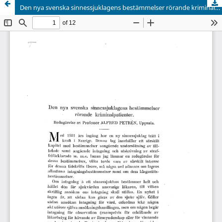
Den nya svenska sinnessjuklagens bestämmelser rörande kriminalpatienter.