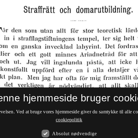
enne hjemmeside bruger cooki
velsen. Ved at bruge vores hjemmeside giver du samtykke til alle c
cookiepolitik
Absolut nødvendige