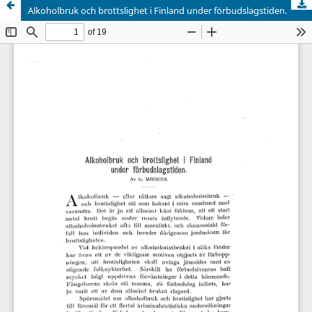
Alkoholbruk och brottslighet i Finland under förbudslagstiden.