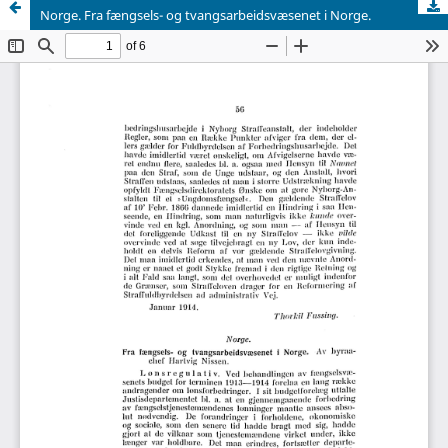
Norge. Fra fængsels- og tvangsarbeidsvæsenet i Norge.