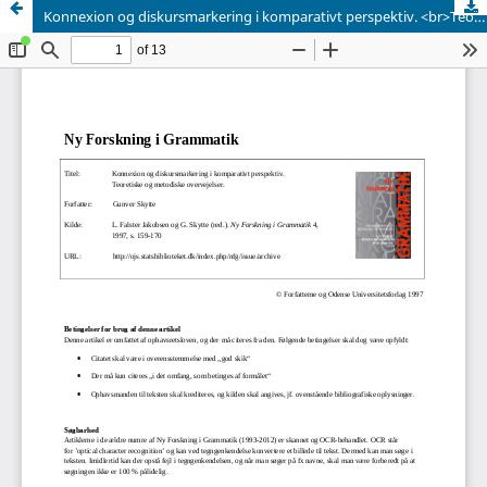
Konnexion og diskursmarkering i komparativt perspektiv. <br>Teoretiske og metodiske overvejelser.