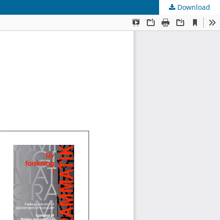
Download