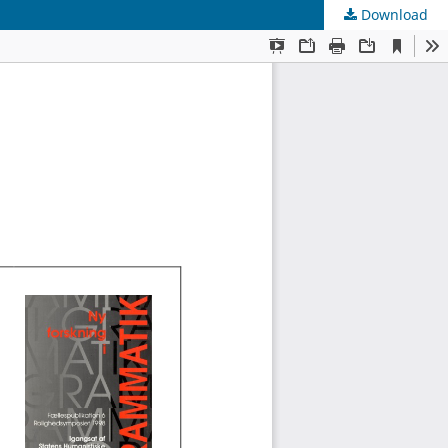
Download