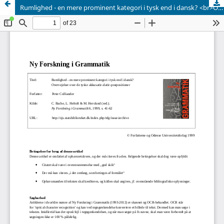
Rumlighed - en mere prominent kategori i tysk end i dansk? <br>Overvejelser over de tyske akkusativ-dativ-præpositioner