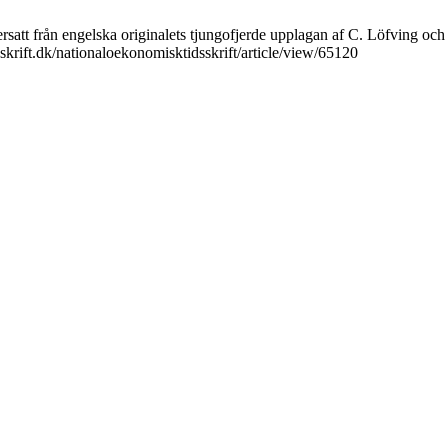
att från engelska originalets tjungofjerde upplagan af C. Löfving och H
sskrift.dk/nationaloekonomisktidsskrift/article/view/65120