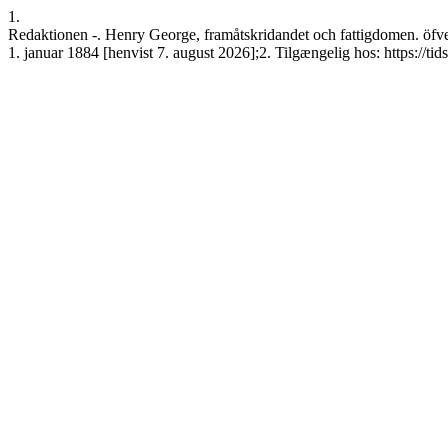
1.
Redaktionen -. Henry George, framåtskridandet och fattigdomen. öfvers
1. januar 1884 [henvist 7. august 2026];2. Tilgængelig hos: https://tid