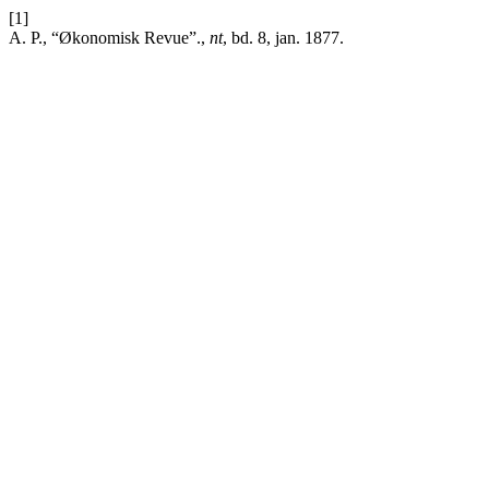
[1]
A. P., “Økonomisk Revue”.,
nt
, bd. 8, jan. 1877.