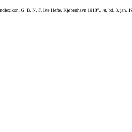
xikon. G. B. N. F. Iste Hefte. Kjøbenhavn 1918”.,
nt
, bd. 3, jan. 1