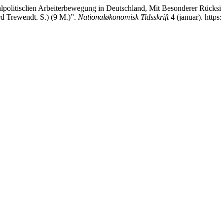
ialpolitisclien Arbeiterbewegung in Deutschland, Mit Besonderer Rücks
rd Trewendt. S.) (9 M.)”.
Nationaløkonomisk Tidsskrift
4 (januar). https