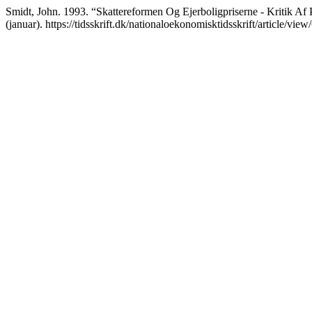
Smidt, John. 1993. “Skattereformen Og Ejerboligpriserne - Kritik A
(januar). https://tidsskrift.dk/nationaloekonomisktidsskrift/article/vie